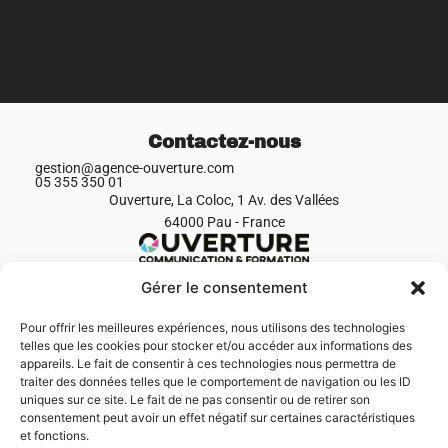
Contactez-nous
gestion@agence-ouverture.com
05 355 350 01
Ouverture, La Coloc, 1 Av. des Vallées
64000 Pau - France
Gérer le consentement
Menu
Accueil
Pour offrir les meilleures expériences, nous utilisons des technologies
Production de film
Événementiel
telles que les cookies pour stocker et/ou accéder aux informations des
Formations
appareils. Le fait de consentir à ces technologies nous permettra de
Réalisations
traiter des données telles que le comportement de navigation ou les ID
Team
uniques sur ce site. Le fait de ne pas consentir ou de retirer son
Contact
Actus
consentement peut avoir un effet négatif sur certaines caractéristiques
et fonctions.