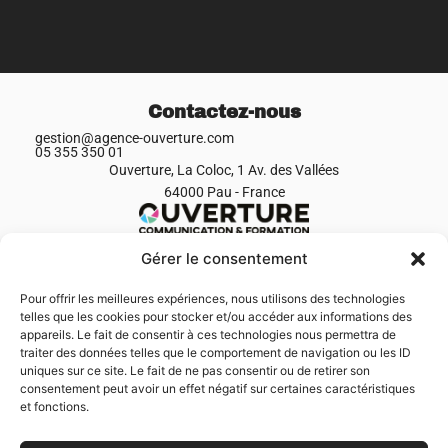
Contactez-nous
gestion@agence-ouverture.com
05 355 350 01
Ouverture, La Coloc, 1 Av. des Vallées
64000 Pau - France
Gérer le consentement
Menu
Accueil
Pour offrir les meilleures expériences, nous utilisons des technologies
Production de film
Événementiel
telles que les cookies pour stocker et/ou accéder aux informations des
Formations
appareils. Le fait de consentir à ces technologies nous permettra de
Réalisations
traiter des données telles que le comportement de navigation ou les ID
Team
uniques sur ce site. Le fait de ne pas consentir ou de retirer son
Contact
Actus
consentement peut avoir un effet négatif sur certaines caractéristiques
et fonctions.
Suivez-nous
Facebook